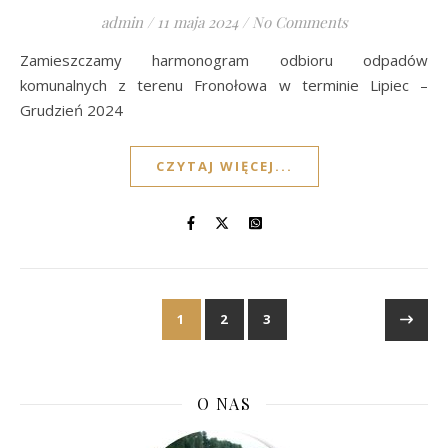
admin
/
11 maja 2024
/
No Comments
Zamieszczamy harmonogram odbioru odpadów
komunalnych z terenu Fronołowa w terminie Lipiec –
Grudzień 2024
CZYTAJ WIĘCEJ...
1
2
3
O NAS