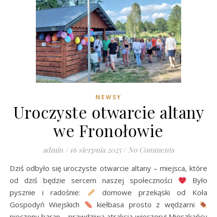
NEWSY
Uroczyste otwarcie altany
we Fronołowie
admin
/
16 sierpnia 2025
/
No Comments
Dziś odbyło się uroczyste otwarcie altany – miejsca, które
od dziś będzie sercem naszej społeczności
Było
pysznie i radośnie:
domowe przekąski od Koła
Gospodyń Wiejskich
kiełbasa prosto z wędzarni
pieczony baran – prawdziwa atrakcja wieczoru! Mieszkańcy