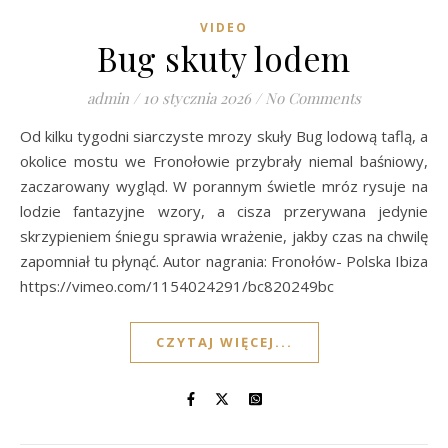
VIDEO
Bug skuty lodem
admin
/
10 stycznia 2026
/
No Comments
Od kilku tygodni siarczyste mrozy skuły Bug lodową taflą, a
okolice mostu we Fronołowie przybrały niemal baśniowy,
zaczarowany wygląd. W porannym świetle mróz rysuje na
lodzie fantazyjne wzory, a cisza przerywana jedynie
skrzypieniem śniegu sprawia wrażenie, jakby czas na chwilę
zapomniał tu płynąć. Autor nagrania: Fronołów- Polska Ibiza
https://vimeo.com/1154024291/bc820249bc
CZYTAJ WIĘCEJ...