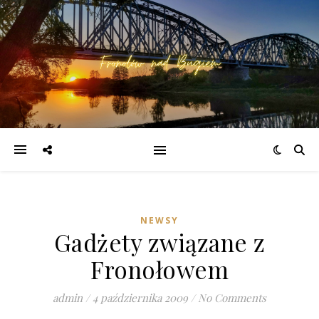
NEWSY
Gadżety związane z
Fronołowem
admin
/
4 października 2009
/
No Comments