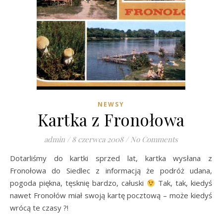
NEWSY
Kartka z Fronołowa
admin
/
8 czerwca 2008
/
No Comments
Dotarliśmy do kartki sprzed lat, kartka wysłana z
Fronołowa do Siedlec z informacją że podróż udana,
pogoda piękna, tęsknię bardzo, całuski
Tak, tak, kiedyś
nawet Fronołów miał swoją kartę pocztową – może kiedyś
wrócą te czasy ?!