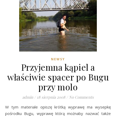
NEWSY
Przyjemna kąpiel a
właściwie spacer po Bugu
przy molo
admin
/
18 sierpnia 2008
/
No Comments
W tym materiale opiszę krótką wyprawę ma wysepkę
pośrodku Bugu, wyprawę którą możnaby nazwać także