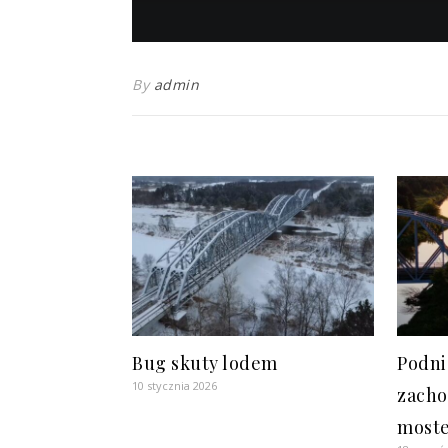
By
admin
Bug skuty lodem
Podni
10 stycznia 2026
zacho
moste