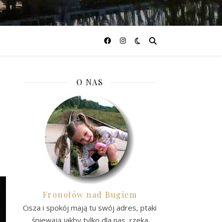
O NAS
Fronołów nad Bugiem
Cisza i spokój mają tu swój adres, ptaki
śpiewają jakby tylko dla nas, rzeka