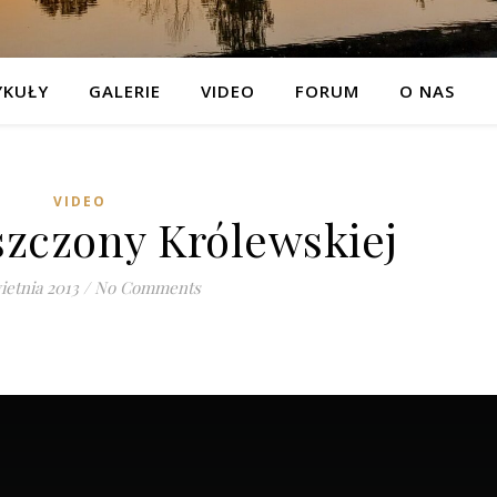
YKUŁY
GALERIE
VIDEO
FORUM
O NAS
VIDEO
zczony Królewskiej
ietnia 2013
/
No Comments