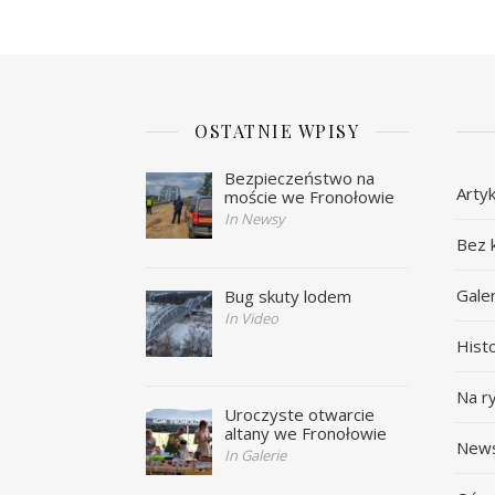
OSTATNIE WPISY
Bezpieczeństwo na
Artyk
moście we Fronołowie
In Newsy
Bez k
Galer
Bug skuty lodem
In Video
Histo
Na r
Uroczyste otwarcie
altany we Fronołowie
New
In Galerie