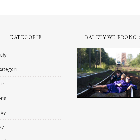
KATEGORIE
BALETY WE FRONO :
uły
ategorii
ie
ria
yby
sy