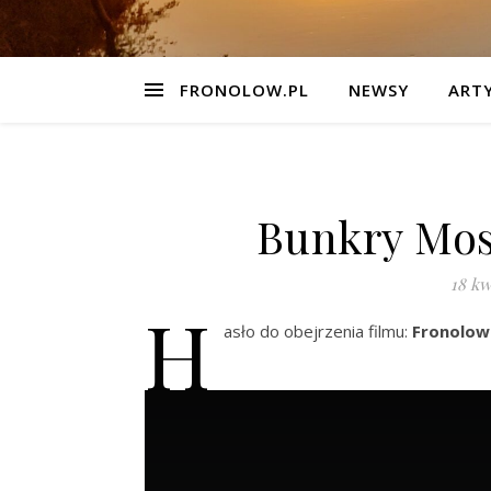
FRONOLOW.PL
NEWSY
ART
Bunkry Mos
18 kw
H
asło do obejrzenia filmu:
Fronolow