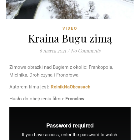
VIDEO
Kraina Bugu zimą
6 marca 2021
/
No Comments
Zimowe obrazki nad Bugiem z okolic: Frankopola,
Mielnika, Drohiczyna i Fronołowa
Autorem filmu jest:
RolnikNaObcasach
Hasło do obejrzenia filmu:
Fronolow