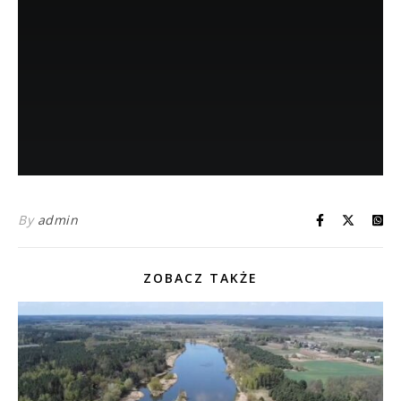
By
admin
ZOBACZ TAKŻE