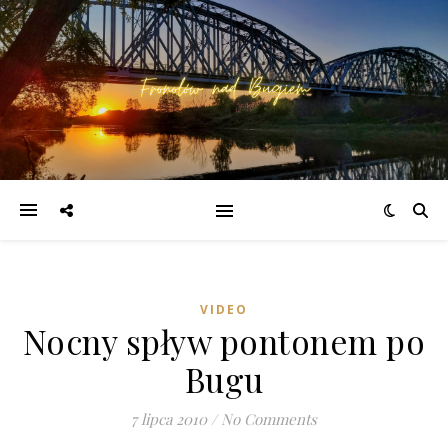
VIDEO
Nocny spływ pontonem po
Bugu
7 lipca 2010
/
No Comments