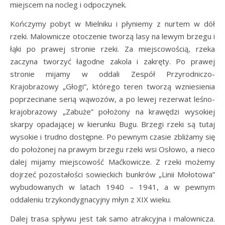
miejscem na nocleg i odpoczynek.
Kończymy pobyt w Mielniku i płyniemy z nurtem w dół
rzeki. Malownicze otoczenie tworzą lasy na lewym brzegu i
łąki po prawej stronie rzeki. Za miejscowością, rzeka
zaczyna tworzyć łagodne zakola i zakręty. Po prawej
stronie mijamy w oddali Zespół Przyrodniczo-
Krajobrazowy „Głogi”, którego teren tworzą wzniesienia
poprzecinane serią wąwozów, a po lewej rezerwat leśno-
krajobrazowy „Zabuże” położony na krawędzi wysokiej
skarpy opadającej w kierunku Bugu. Brzegi rzeki są tutaj
wysokie i trudno dostępne. Po pewnym czasie zbliżamy się
do położonej na prawym brzegu rzeki wsi Osłowo, a nieco
dalej mijamy miejscowość Maćkowicze. Z rzeki możemy
dojrzeć pozostałości sowieckich bunkrów „Linii Mołotowa”
wybudowanych w latach 1940 – 1941, a w pewnym
oddaleniu trzykondygnacyjny młyn z XIX wieku.
Dalej trasa spływu jest tak samo atrakcyjna i malownicza.