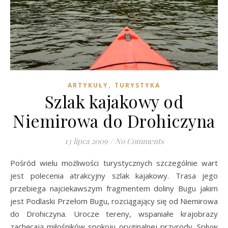
,
ARTYKUŁY
TURYSTYKA
Szlak kajakowy od
Niemirowa do Drohiczyna
13 lipca 2009
/
No Comments
Pośród wielu możliwości turystycznych szczególnie wart
jest polecenia atrakcyjny szlak kajakowy. Trasa jego
przebiega najciekawszym fragmentem doliny Bugu jakim
jest Podlaski Przełom Bugu, rozciągający się od Niemirowa
do Drohiczyna. Urocze tereny, wspaniałe krajobrazy
zachęcają miłośników spokoju oryginalnej przyrody. Spływ