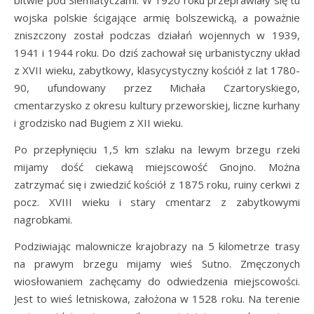
bitwie pod Siemiatyczami. W 1920 roku przeprawiały się tu
wojska polskie ścigające armię bolszewicką, a poważnie
zniszczony został podczas działań wojennych w 1939,
1941 i 1944 roku. Do dziś zachował się urbanistyczny układ
z XVII wieku, zabytkowy, klasycystyczny kościół z lat 1780-
90, ufundowany przez Michała Czartoryskiego,
cmentarzysko z okresu kultury przeworskiej, liczne kurhany
i grodzisko nad Bugiem z XII wieku.
Po przepłynięciu 1,5 km szlaku na lewym brzegu rzeki
mijamy dość ciekawą miejscowość Gnojno. Można
zatrzymać się i zwiedzić kościół z 1875 roku, ruiny cerkwi z
pocz. XVIII wieku i stary cmentarz z zabytkowymi
nagrobkami.
Podziwiając malownicze krajobrazy na 5 kilometrze trasy
na prawym brzegu mijamy wieś Sutno. Zmęczonych
wiosłowaniem zachęcamy do odwiedzenia miejscowości.
Jest to wieś letniskowa, założona w 1528 roku. Na terenie