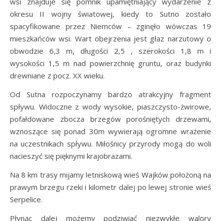
wsi znajduje się pomnik upamiętniający wydarzenie z
okresu II wojny światowej, kiedy to Sutno zostało
spacyfikowane przez Niemców – zginęło wówczas 19
mieszkańców wsi. Wart obejrzenia jest głaz narzutowy o
obwodzie 6,3 m, długości 2,5 , szerokości 1,8 m i
wysokości 1,5 m nad powierzchnię gruntu, oraz budynki
drewniane z pocz. XX wieku.
Od Sutna rozpoczynamy bardzo atrakcyjny fragment
spływu. Widoczne z wody wysokie, piaszczysto-żwirowe,
pofałdowane zbocza brzegów porośniętych drzewami,
wznoszące się ponad 30m wywierają ogromne wrażenie
na uczestnikach spływu. Miłośnicy przyrody mogą do woli
nacieszyć się pięknymi krajobrazami.
Na 8 km trasy mijamy letniskową wieś Wajków położoną na
prawym brzegu rzeki i kilometr dalej po lewej stronie wieś
Serpelice.
Płynąc dalej możemy podziwiać niezwykłe walory