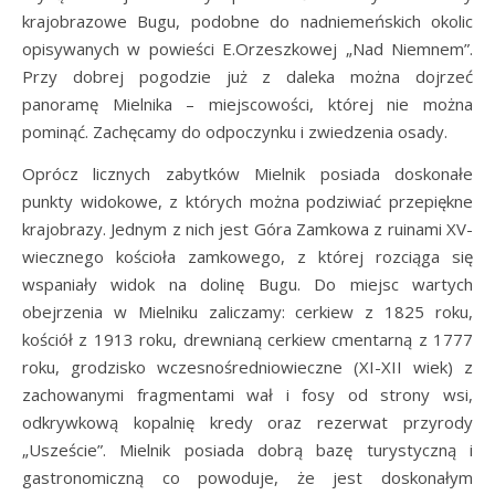
krajobrazowe Bugu, podobne do nadniemeńskich okolic
opisywanych w powieści E.Orzeszkowej „Nad Niemnem”.
Przy dobrej pogodzie już z daleka można dojrzeć
panoramę Mielnika – miejscowości, której nie można
pominąć. Zachęcamy do odpoczynku i zwiedzenia osady.
Oprócz licznych zabytków Mielnik posiada doskonałe
punkty widokowe, z których można podziwiać przepiękne
krajobrazy. Jednym z nich jest Góra Zamkowa z ruinami XV-
wiecznego kościoła zamkowego, z której rozciąga się
wspaniały widok na dolinę Bugu. Do miejsc wartych
obejrzenia w Mielniku zaliczamy: cerkiew z 1825 roku,
kościół z 1913 roku, drewnianą cerkiew cmentarną z 1777
roku, grodzisko wczesnośredniowieczne (XI-XII wiek) z
zachowanymi fragmentami wał i fosy od strony wsi,
odkrywkową kopalnię kredy oraz rezerwat przyrody
„Uszeście”. Mielnik posiada dobrą bazę turystyczną i
gastronomiczną co powoduje, że jest doskonałym