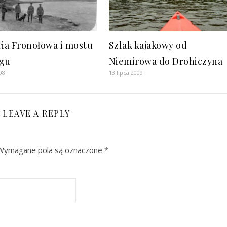
ria Fronołowa i mostu
Szlak kajakowy od
ugu
Niemirowa do Drohiczyna
008
13 lipca 2009
LEAVE A REPLY
Wymagane pola są oznaczone
*