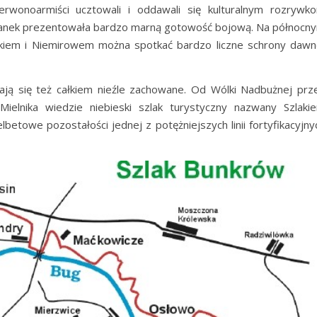
erwonoarmiści ucztowali i oddawali się kulturalnym rozrywk
oranek prezentowała bardzo marną gotowość bojową. Na północn
kiem i Niemirowem można spotkać bardzo liczne schrony dawn
zają się też całkiem nieźle zachowane. Od Wólki Nadbużnej prz
ielnika wiedzie niebieski szlak turystyczny nazwany Szlaki
lbetowe pozostałości jednej z potężniejszych linii fortyfikacyjny