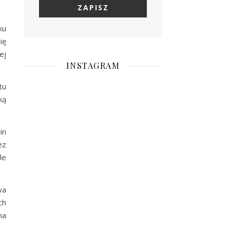
ku
ię
ej
INSTAGRAM
tu
ką
in
ez
le
wa
ch
na