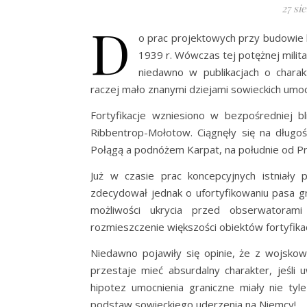
27 si
D
o prac projektowych przy budowie l
1939 r. Wówczas tej potężnej milita
niedawno w publikacjach o charak
raczej mało znanymi dziejami sowieckich umoc
Fortyfikacje wzniesiono w bezpośredniej bl
Ribbentrop-Mołotow. Ciągnęły się na długo
Połągą a podnóżem Karpat, na południe od P
Już w czasie prac koncepcyjnych istniały 
zdecydował jednak o ufortyfikowaniu pasa 
możliwości ukrycia przed obserwatorami 
rozmieszczenie większości obiektów fortyfikac
Niedawno pojawiły się opinie, że z wojsko
przestaje mieć absurdalny charakter, jeśli 
hipotez umocnienia graniczne miały nie tyl
podstaw sowieckiego uderzenia na Niemcy!