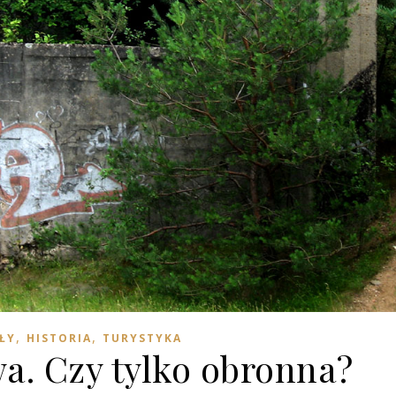
,
,
ŁY
HISTORIA
TURYSTYKA
a. Czy tylko obronna?