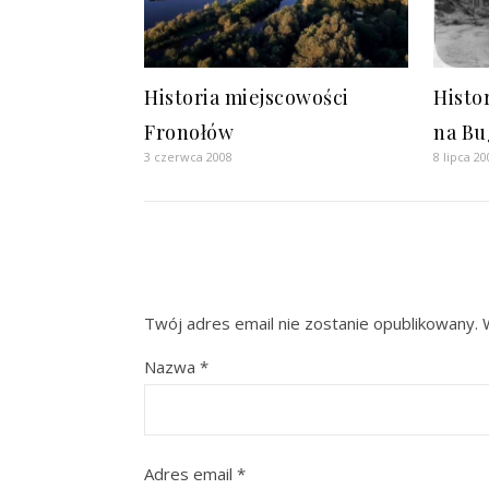
Historia miejscowości
Histo
Fronołów
na B
3 czerwca 2008
8 lipca 2
Twój adres email nie zostanie opublikowany.
Nazwa
*
Adres email
*