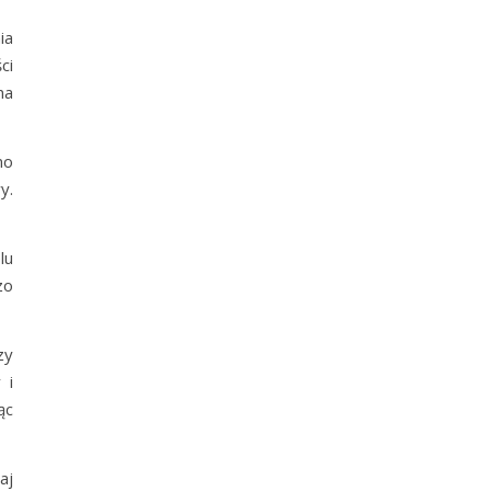
ia
ci
na
mo
y.
lu
zo
zy
 i
ąc
aj