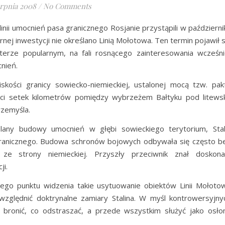
erpnia 2008
/
No Comments
inii umocnień pasa granicznego Rosjanie przystąpili w październi
rnej inwestycji nie określano Linią Mołotowa. Ten termin pojawił s
terze popularnym, na fali rosnącego zainteresowania wcześni
nień.
iskości granicy sowiecko-niemieckiej, ustalonej mocą tzw. pak
ści setek kilometrów pomiędzy wybrzeżem Bałtyku pod litews
rzemyśla.
plany budowy umocnień w głębi sowieckiego terytorium, Stal
granicznego. Budowa schronów bojowych odbywała się często b
ze strony niemieckiej. Przyszły przeciwnik znał doskona
ji.
wego punktu widzenia takie usytuowanie obiektów Linii Mołoto
uwzględnić doktrynalne zamiary Stalina. W myśl kontrowersyjny
e bronić, co odstraszać, a przede wszystkim służyć jako osło