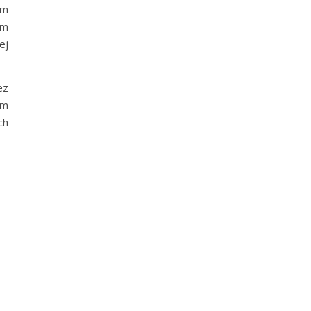
om
ym
ej
ez
em
ch