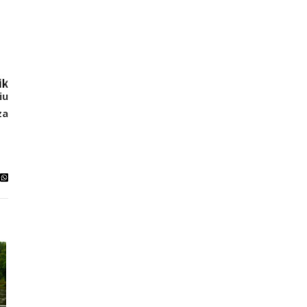
iu
za