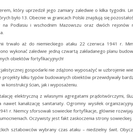
rem, który uprzedził jego zamiary zaledwie o kilka tygodni. Lin
órych było 13. Obecnie w granicach Polski znajdują się pozostałoś
nów na Podlasiu i wschodnim Mazowszu oraz dwóch rejonów 
a.
nii trwało aż do niemieckiego ataku 22 czerwca 1941 r. Mi
ążono wykonać zaledwie jedną czwartą zakładanego planu budow
nych obiektów fortyfikacyjnych!
alistycznej gospodarki nie zdążono wyposażyć w uzbrojenie wie
e projekty kilku typów budowanych obiektów przewidywały bard
 konstrukcji ścian, jak i wyposażeniu.
talację elektryczną z własnymi agregatami prądotwórczymi, ślu
 nawet kanalizację sanitariaty. Ogromny wysiłek organizacyjny
1 r. Niemcy sforsowali sowieckie fortyfikacje, głównie rozwijaj
umocnieniach. Oczywisty jest fakt zaskoczenia strony sowieckiej.
ckich sztabowców wybrany czas ataku – niedzielny świt. Obycz