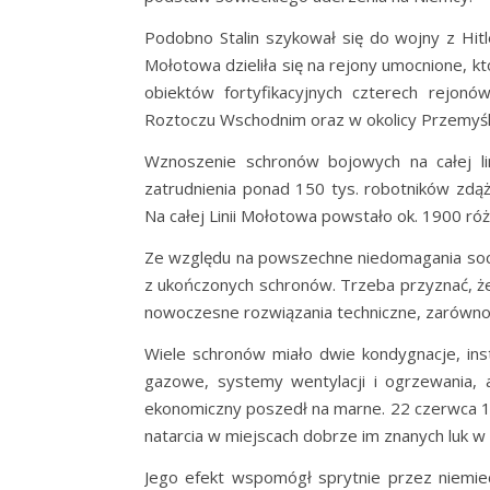
Podobno Stalin szykował się do wojny z Hitle
Mołotowa dzieliła się na rejony umocnione, kt
obiektów fortyfikacyjnych czterech rejo
Roztoczu Wschodnim oraz w okolicy Przemyśl
Wznoszenie schronów bojowych na całej li
zatrudnienia ponad 150 tys. robotników zd
Na całej Linii Mołotowa powstało ok. 1900 róż
Ze względu na powszechne niedomagania socj
z ukończonych schronów. Trzeba przyznać, ż
nowoczesne rozwiązania techniczne, zarówno w
Wiele schronów miało dwie kondygnacje, ins
gazowe, systemy wentylacji i ogrzewania, a
ekonomiczny poszedł na marne. 22 czerwca 194
natarcia w miejscach dobrze im znanych luk w 
Jego efekt wspomógł sprytnie przez niemie