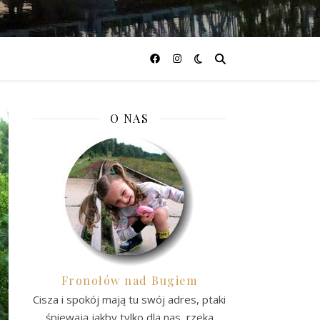
O NAS
Fronołów nad Bugiem
Cisza i spokój mają tu swój adres, ptaki
śpiewają jakby tylko dla nas, rzeka