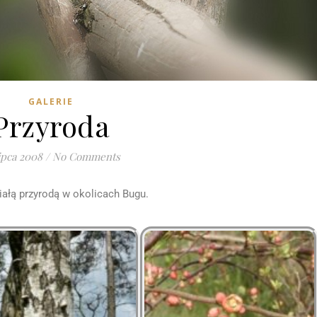
GALERIE
Przyroda
lipca 2008
/
No Comments
iałą przyrodą w okolicach Bugu.