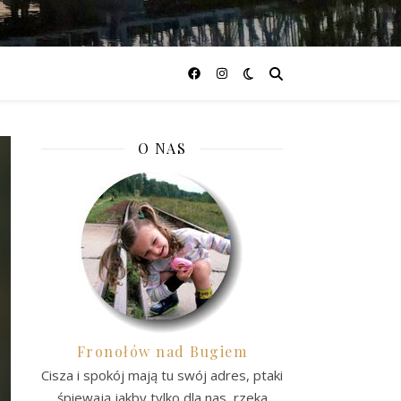
O NAS
Fronołów nad Bugiem
Cisza i spokój mają tu swój adres, ptaki
śpiewają jakby tylko dla nas, rzeka