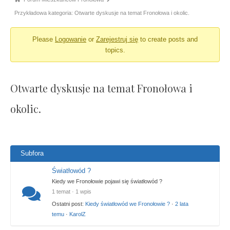
Przykładowa kategoria: Otwarte dyskusje na temat Fronołowa i okolic.
Please
Logowanie
or
Zarejestruj się
to create posts and
topics.
Otwarte dyskusje na temat Fronołowa i
okolic.
Subfora
Światłowód ?
Kiedy we Fronołowie pojawi się światłowód ?
1 temat · 1 wpis
Ostatni post:
Kiedy światłowód we Fronołowie ?
·
2 lata
temu
·
KarolZ