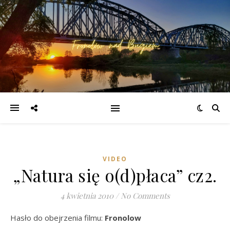
VIDEO
„Natura się o(d)płaca” cz2.
4 kwietnia 2010
/
No Comments
Hasło do obejrzenia filmu:
Fronolow